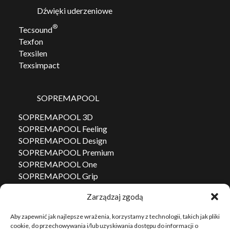
Dźwięki uderzeniowe
®
Tecsound
Texfon
Texsilen
Texsimpact
SOPREMAPOOL
SOPREMAPOOL 3D
SOPREMAPOOL Feeling
SOPREMAPOOL Design
SOPREMAPOOL Premium
SOPREMAPOOL One
SOPREMAPOOL Grip
Konfigurator SOPREMAPOOL
Zarządzaj zgodą
Aby zapewnić jak najlepsze wrażenia, korzystamy z technologii, takich jak pliki
Primatess
cookie, do przechowywania i/lub uzyskiwania dostępu do informacji o