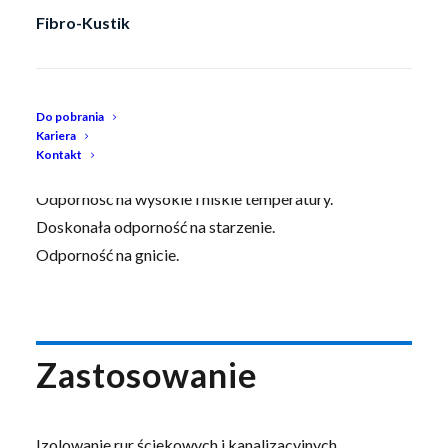
chłonnego i membranie izolacyjnej.
Fibro-Kustik
Duża zdolność tłumienia dźwięków na metalowych
powierzchniach.
Elastyczność.
Łatwość montażu, zdolność adaptacji do nierównych
Do pobrania
Kariera
powierzchni.
Kontakt
Łatwość nakładania.
Odporność na wysokie i niskie temperatury.
Doskonała odporność na starzenie.
Odporność na gnicie.
Zastosowanie
Izolowanie rur ściekowych i kanalizacyjnych.