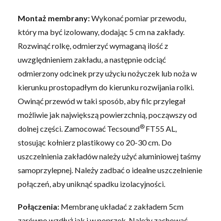
Montaż membrany:
Wykonać pomiar przewodu,
który ma być izolowany, dodając 5 cm na zakłady.
Rozwinąć rolkę, odmierzyć wymaganą ilość z
uwzględnieniem zakładu, a następnie odciąć
odmierzony odcinek przy użyciu nożyczek lub noża w
kierunku prostopadłym do kierunku rozwijania rolki.
Owinąć przewód w taki sposób, aby filc przylegał
możliwie jak największą powierzchnią, począwszy od
®
dolnej części. Zamocować Tecsound
FT55 AL,
stosując kołnierz plastikowy co 20-30 cm. Do
uszczelnienia zakładów należy użyć aluminiowej taśmy
samoprzylepnej. Należy zadbać o idealne uszczelnienie
połączeń, aby uniknąć spadku izolacyjności.
Połączenia:
Membranę układać z zakładem 5cm
zarówno wzdłuż jak i w poprzek. Należy zachować