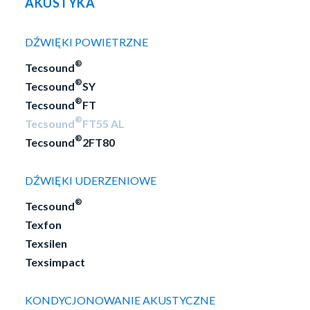
AKUSTYKA
wykończeniową.
DŹWIĘKI POWIETRZNE
®
Tecsound
KONTAKT
®
Tecsound
SY
®
Tecsound
FT
®
Tecsound
FT55 AL
®
Tecsound
2FT80
DŹWIĘKI UDERZENIOWE
Zalety
®
Tecsound
Texfon
Texsilen
Zwiększa izolacyjność akustyczną elementu
Texsimpact
(przewodu, kanału, rury) na który jest nakładana,
opierając swoje działanie na obecności elementu
KONDYCJONOWANIE AKUSTYCZNE