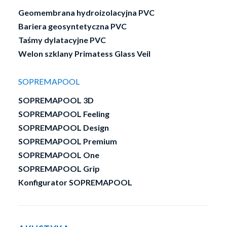
Geomembrana hydroizolacyjna PVC
Bariera geosyntetyczna PVC
Taśmy dylatacyjne PVC
Welon szklany Primatess Glass Veil
®
TECSOUND
FT55 AL
SOPREMAPOOL
SOPREMAPOOL 3D
®
Tecsound
FT55 AL jest zespołem
SOPREMAPOOL Feeling
dźwiękoszczelnym składającym się
SOPREMAPOOL Design
z porowatego filcu zespojonego z
SOPREMAPOOL Premium
®
membraną Tecsound
, wzmocnioną
SOPREMAPOOL One
zbrojoną folią aluminiową.
SOPREMAPOOL Grip
Konfigurator SOPREMAPOOL
®
Zewnętrzna powierzchnia membrany Tecsound
jest
wzmocniona zbrojoną folią aluminiową, która
dodatkowo ją zabezpiecza i jednocześnie jest warstwą