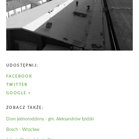
UDOSTĘPNIJ:
FACEBOOK
TWITTER
GOOGLE +
ZOBACZ TAKŻE:
Dom jednorodzinny - gm. Aleksandrów Łódzki
Bosch - Wrocław