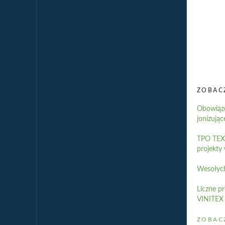
ZOBACZ
Obowiąze
jonizując
TPO TEXS
projekty 
Wesołych
Liczne p
VINITEX
ZOBAC