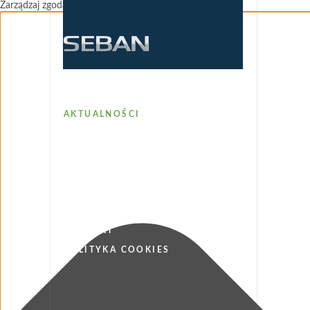
Zarządzaj zgodami plików cookie
FIRMA
AKTUALNOŚCI
WYKONAWSTWO
PRODUKTY
REALIZACJE
DO POBRANIA
KARIERA
KONTAKT
POLITYKA COOKIES