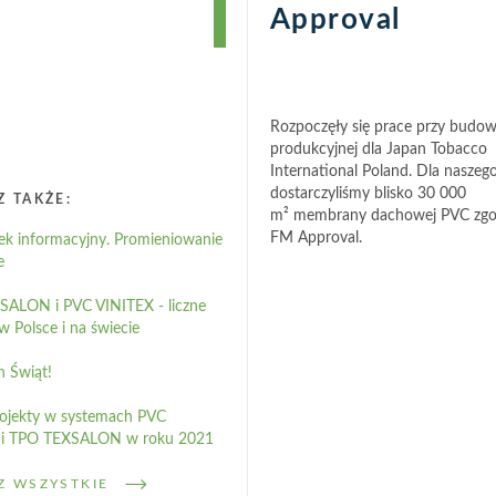
Approval
Rozpoczęły się prace przy budowi
produkcyjnej dla Japan Tobacco
International Poland. Dla naszego
dostarczyliśmy blisko 30 000
 TAKŻE:
m² membrany dachowej PVC zgo
FM Approval.
k informacyjny. Promieniowanie
e
ALON i PVC VINITEX - liczne
w Polsce i na świecie
 Świąt!
rojekty w systemach PVC
 i TPO TEXSALON w roku 2021
Z WSZYSTKIE